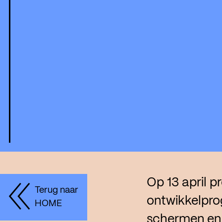
Op 13 april 
Terug naar
ontwikkelpro
HOME
schermen en 