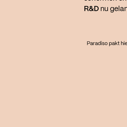
R&D
nu gelanc
Paradiso pakt hi
infrastructuur i
begeleiding aan 
concertseries, c
De aanpak kent d
In de eerste fas
produceren en m