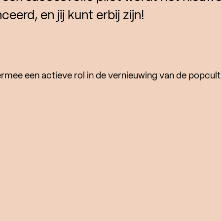
eerd, en jij kunt erbij zijn!
ermee een actieve rol in de vernieuwing van de popcult
n Amsterdam. Naast de podiumfunctie bieden ze voort
een nieuwe generatie organisatoren en initiatiefneme
lubnachten en culturele evenementen in de pop- en nac
rie ontwikkelfases:
e leren startende initiatieven de basics van programm
arketing, bijvoorbeeld binnen de DIP-programmareek