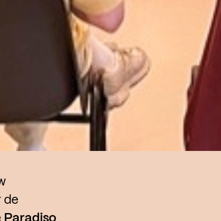
w
 de
e
Paradiso