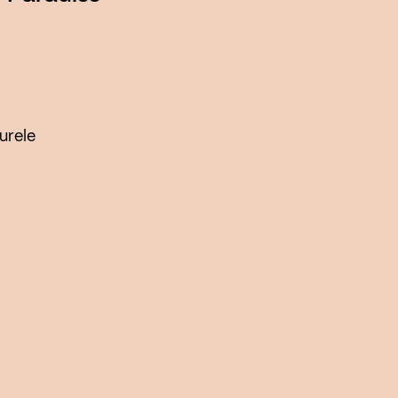
urele
aan
structurele
rs
van
htcultuur.
amaken,
s. Daarnaast