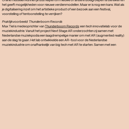
Online middelen kunnen je dus helpen om nieuwe of andere doelgroepen te bereiken en
het geeft mogelijkheden voor nieuwe verdienmodellen. Maar er is nog een kans. Wat als
je digitalisering inzet om het artistieke product of een bezoek aan een festival,
voorstelling of tentoonstelling te verrijken?
Praktijkvoorbeeld: Thunderboom Records
Max Tiel is medeoprichter van
Thunderboom Records
: een tech innovatielab voor de
muziekindustrie. Vanuit het project Next Stage AR onderzochten zij samen met
Nederlandse muziekpodia een laagdrempelige manier om met AR (augmented reality)
aan de slag te gaan. Het lab ontwikkelde een AR-tool voor de Nederlandse
muziekindustrie om onafhankelijk van big tech met AR te starten. Samen met een
Nederlandse artiest deden ze een pilot. Ze maakten een AR-wereld die bezoekers
tijdens haar optreden via een QR-code konden bekijken. Het was een succes: fans
filmden en deelden deze AR-ervaring massaal. Het maakte het concert nog unieker en
zorgde voor mooie pr voor de concertzaal.
Met poppodium Melkweg ontwikkelde Thunderboom een AR-experience voor een van
hun indoor festivals. In het poppodium hingen QR-codes waar bezoekers de timetable
driedimensionaal en geheel in stijl van het festival bekeken. De richtingaanwijzers naar de
verschillende zalen waren ook deels digitaal. Theater en concertzaal 30CC in Leuven
pakte het anders aan. Zij voegden een QR-code toe aan hun nieuwe seizoensbrochure.
Door de code te scannen, liepen bezoekers via augmented reality op hun telefoon door
het nieuwe seizoen. In die immersieve wereld zat ook meteen een knop om tickets te
kopen.