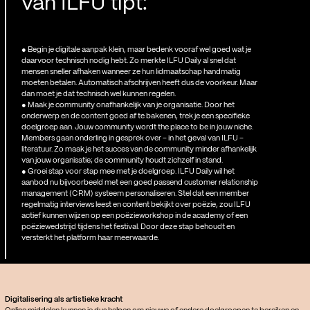
van ILFU tipt:
● Begin je digitale aanpak klein, maar bedenk vooraf wel goed wat je
daarvoor technisch nodig hebt. Zo merkte ILFU Daily al snel dat
mensen sneller afhaken wanneer ze hun lidmaatschap handmatig
moeten betalen. Automatisch afschrijven heeft dus de voorkeur. Maar
dan moet je dat technisch wel kunnen regelen.
● Maak je community onafhankelijk van je organisatie. Door het
onderwerp en de content goed af te bakenen, trek je een specifieke
doelgroep aan. Jouw community wordt the place to be in jouw niche.
Members gaan onderling in gesprek over – in het geval van ILFU –
literatuur. Zo maak je het succes van de community minder afhankelijk
van jouw organisatie; de community houdt zichzelf in stand.
● Groei stap voor stap mee met je doelgroep. ILFU Daily wil het
aanbod nu bijvoorbeeld met een goed passend customer relationship
management (CRM) systeem personaliseren. Stel dat een member
regelmatig interviews leest en content bekijkt over poëzie, zou ILFU
actief kunnen wijzen op een poëzieworkshop in de academy of een
poëziewedstrijd tijdens het festival. Door deze stap behoudt en
versterkt het platform haar meerwaarde.
Digitalisering als artistieke kracht