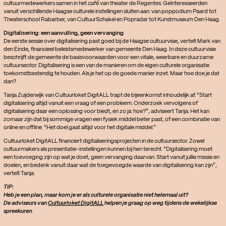
cultuurmedewerkers samen in het café van theater de Regentes. Geïnteresseerden
vanuit verschillende Haagse culturele instellingen sluiten aan: van poppodium Paard tot
Theaterschool Rabarber, van CultuurSchakel en Popradar tot Kunstmuseum Den Haag.
Digitalisering: een aanvulling, geen vervanging
De eerste sessie over digitalisering past goed bij de Haagse cultuurvisie, vertelt Mark van
den Einde, financieel beleidsmedewerker van gemeente Den Haag. In deze cultuurvisie
beschrijft de gemeente de basisvoorwaarden voor een vitale, weerbare en duurzame
cultuursector. Digitalisering is een van de manieren om de eigen culturele organisatie
toekomstbestendig te houden. Als je het op de goede manier inzet. Maar hoe doe je dat
dan?
Tanja Zuijderwijk van Cultuurloket DigitALL trapt de bijeenkomst inhoudelijk af. “Start
digitalisering altijd vanuit een vraag of een probleem. Onderzoek vervolgens of
digitalisering daar een oplossing voor biedt, en zo ja: hoe?”, adviseert Tanja. Het kan
zomaar zijn dat bij sommige vragen een fysiek middel beter past, of een combinatie van
online en offline. “Het doel gaat altijd voor het digitale middel.”
Cultuurloket DigitALL financiert digitaliseringsprojecten in de cultuursector. Zowel
cultuurmakers als presentatie-instellingen kunnen bij hen terecht. “Digitalisering moet
een toevoeging zijn op wat je doet, geen vervanging daarvan. Start vanuit jullie missie en
doelen, en bedenk vanuit daar wat de toegevoegde waarde van digitalisering kan zijn”,
vertelt Tanja.
TIP:
Heb je een plan, maar kom je er als culturele organisatie niet helemaal uit?
De adviseurs van
Cultuurloket DigitALL
helpen je graag op weg tijdens de wekelijkse
spreekuren.