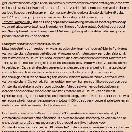
gezien niet kunnen volgen (denk aan doven, slechthorenden of anderstaligen), omdat ze
niet naar je werk toe (kunnen) komen of omdat ze zich niet aangesproken voelen door je
aanbod (bijvoorbeeld jongeren). Zo financierde Cultuurloket DigitALL
Nu:Reality
dat
met VR-vertoningen jongeren naar zeven Nederlandse filmhuizen trekt. En
Tryater Toegankelijk
, dat de Fries gesproken voorstellingen van dit theatergezelschap
via smart glasses vertaalt naar Nederlands, Engels of gebarentaal. Ook het voorbeeld
van
Smartphone Orchestra
inspireert. Met een digitaal spel trok dit initiatief een jonger
publiek naar klassieke concerten.
Praktijkvoorbeeld: Amsterdam Museum
Maar hoe start je zo’n project, en waar moet je rekening mee houden? Marije Fokkema
van
Amsterdam Museum
vertelt over ‘Vrouwen van Amsterdam - een ode’. Belangrijk
om te weten: dit museum is er voor iedereen die zich verbonden voelt met Amsterdam.
Toch weet het museum lang niet alle mensen die aan deze voorwaarde voldoen aan zich
te verbinden. Op verschillende manieren brengen ze daar verandering in: met projecten
in verschillende Amsterdamse wijken, door de collectie te verrijken met nieuwe,
hedendaagse stukken en door digitale communities te bouwen, zoals voor ‘Vrouwen
van Amsterdam’. Op
een platform
mochten mensen hun persoonlijke ode aan een voor
Amsterdam betekenisvolle vrouw uploaden. Alle odes kwamen op het platform en
werden onderdeel van de collectie van het Amsterdam Museum. Van de meest
bijzondere bijdragen maakten ze een tentoonstelling, een boek en een podcast. Het was
een succes: het museum verzamelde in totaal 4439 odes over vrouwen in alle soorten en
maten en verrijkten daarmee het verhaal van de stad.
Hoe maak je van zo’n platform een succes? Het mobiliseren van mensen kost tijd.
Amsterdam Museum zette zélf acties uit om mensen voor het schrijven van een ode te
enthousiasmeren. Ze organiseerden bijvoorbeeld schrijfworkshops voor
Amsterdammers en ze vroegen 39 bekende Amsterdamse auteurs een ode te schrijven.