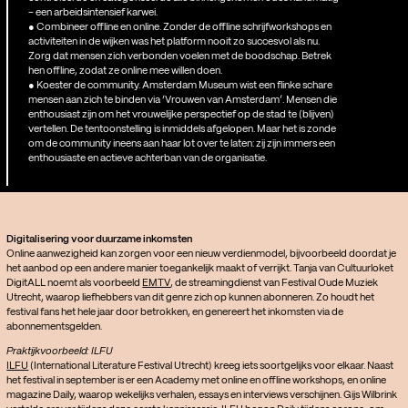
– een arbeidsintensief karwei.
● Combineer offline en online. Zonder de offline schrijfworkshops en
activiteiten in de wijken was het platform nooit zo succesvol als nu.
Zorg dat mensen zich verbonden voelen met de boodschap. Betrek
hen offline, zodat ze online mee willen doen.
● Koester de community. Amsterdam Museum wist een flinke schare
mensen aan zich te binden via ‘Vrouwen van Amsterdam’. Mensen die
enthousiast zijn om het vrouwelijke perspectief op de stad te (blijven)
vertellen. De tentoonstelling is inmiddels afgelopen. Maar het is zonde
om de community ineens aan haar lot over te laten: zij zijn immers een
enthousiaste en actieve achterban van de organisatie.
Digitalisering voor duurzame inkomsten
Online aanwezigheid kan zorgen voor een nieuw verdienmodel, bijvoorbeeld doordat je
het aanbod op een andere manier toegankelijk maakt of verrijkt. Tanja van Cultuurloket
DigitALL noemt als voorbeeld
EMTV
, de streamingdienst van Festival Oude Muziek
Utrecht, waarop liefhebbers van dit genre zich op kunnen abonneren. Zo houdt het
festival fans het hele jaar door betrokken, en genereert het inkomsten via de
abonnementsgelden.
Praktijkvoorbeeld: ILFU
ILFU
(International Literature Festival Utrecht) kreeg iets soortgelijks voor elkaar. Naast
het festival in september is er een Academy met online en offline workshops, en online
magazine Daily, waarop wekelijks verhalen, essays en interviews verschijnen. Gijs Wilbrink