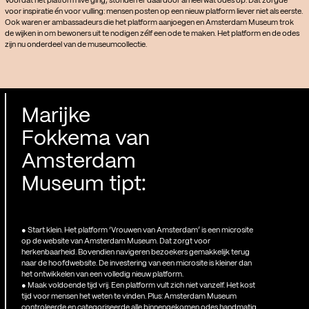
Voordat het platform live ging, stonden er daardoor al heel wat odes op. Dat zorgde
voor inspiratie én voor vulling: mensen posten op een nieuw platform liever niet als eerste.
Ook waren er ambassadeurs die het platform aanjoegen en Amsterdam Museum trok
de wijken in om bewoners uit te nodigen zélf een ode te maken. Het platform en de odes
zijn nu onderdeel van de museumcollectie.
Marijke
Fokkema van
Amsterdam
Museum tipt:
● Start klein. Het platform ‘Vrouwen van Amsterdam’ is een microsite
op de website van Amsterdam Museum. Dat zorgt voor
herkenbaarheid. Bovendien navigeren bezoekers gemakkelijk terug
naar de hoofdwebsite. De investering van een microsite is kleiner dan
het ontwikkelen van een volledig nieuw platform.
● Maak voldoende tijd vrij. Een platform vult zich niet vanzelf. Het kost
tijd voor mensen het weten te vinden. Plus: Amsterdam Museum
controleerde en categoriseerde alle binnengekomen odes handmatig