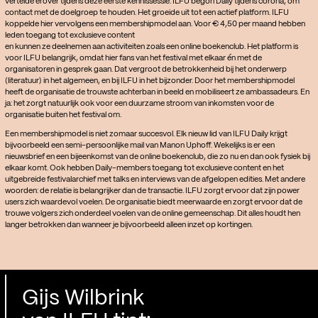
vertelde erover tijdens deze eerste kennissessie. ILFU begon Daily tijdens corona, om
contact met de doelgroep te houden. Het groeide uit tot een actief platform. ILFU
koppelde hier vervolgens een membershipmodel aan. Voor € 4,50 per maand hebben
leden toegang tot exclusieve content
en kunnen ze deelnemen aan activiteiten zoals een online boekenclub. Het platform is
voor ILFU belangrijk, omdat hier fans van het festival met elkaar én met de
organisatoren in gesprek gaan. Dat vergroot de betrokkenheid bij het onderwerp
(literatuur) in het algemeen, en bij ILFU in het bijzonder. Door het membershipmodel
heeft de organisatie de trouwste achterban in beeld en mobiliseert ze ambassadeurs. En
ja: het zorgt natuurlijk ook voor een duurzame stroom van inkomsten voor de
organisatie buiten het festival om.
Een membershipmodel is niet zomaar succesvol. Elk nieuw lid van ILFU Daily krijgt
bijvoorbeeld een semi-persoonlijke mail van Manon Uphoff. Wekelijks is er een
nieuwsbrief en een bijeenkomst van de online boekenclub, die zo nu en dan ook fysiek bij
elkaar komt. Ook hebben Daily-members toegang tot exclusieve content en het
uitgebreide festivalarchief met talks en interviews van de afgelopen edities. Met andere
woorden: de relatie is belangrijker dan de transactie. ILFU zorgt ervoor dat zijn power
users zich waardevol voelen. De organisatie biedt meerwaarde en zorgt ervoor dat de
trouwe volgers zich onderdeel voelen van de online gemeenschap. Dit alles houdt hen
langer betrokken dan wanneer je bijvoorbeeld alleen inzet op kortingen.
Gijs Wilbrink